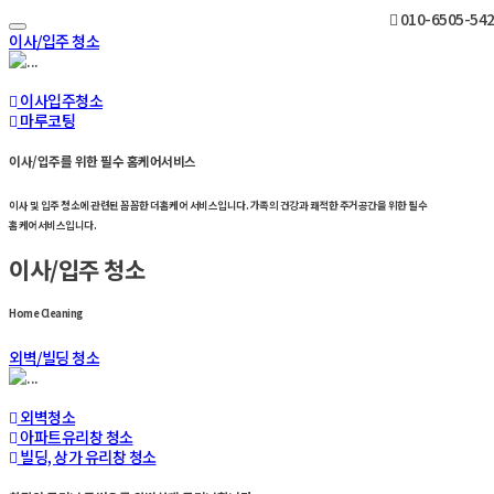
010-6505-54
Toggle
이사/입주 청소
navigation
이사입주청소
마루코팅
이사/입주를 위한 필수 홈케어서비스
이사 및 입주 청소에 관련된 꼼꼼한 더홈케어 서비스입니다. 가족의 건강과 쾌적한 주거공간을 위한 필수
홈케어서비스입니다.
이사/입주 청소
Home Cleaning
외벽/빌딩 청소
외벽청소
아파트유리창 청소
빌딩, 상가 유리창 청소