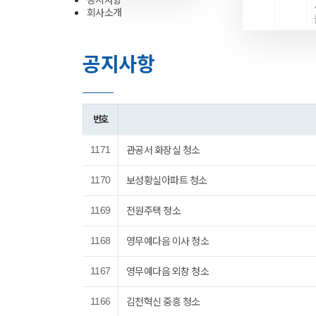
회사소개
공지사항
번호
관공서 화장실 청소
1171
보성황실아파트 청소
1170
전원주택 청소
1169
영무예다음 이사 청소
1168
영무예다음 외창 청소
1167
김천혁신 중흥 청소
1166