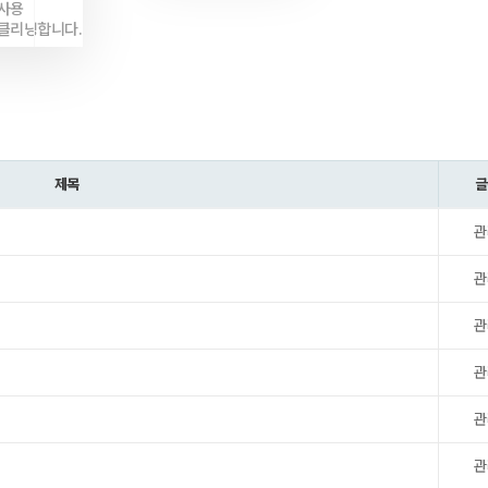
사용
클리닝합니다.
제목
글
관
관
관
관
관
관