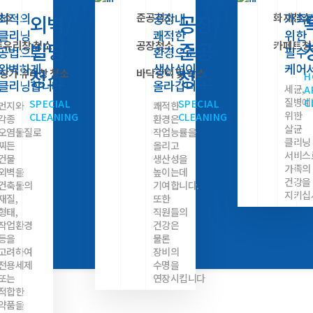
청소
준공청소
화재청소
최적의
외벽/
공장내
공장/
가족
클리닝
쾌적한
위한
빌딩
준공
트유리창 청소
공장청소
카페트청
공법으로
환경으로
필수
완벽하게
생산성이
케어
청소
청소
 상가 유리창 청소
바닥광택 및 왁스
H
클리닝합니다.
올라갑니다.
세균,
A
질병예
C
SPECIAL
SPECIAL
먼지와
쾌적한
위한
CLEANING
CLEANING
각종
환경은
살균
오염물질로
작업능률을
고객센터
클리닝
찌든
올리고
서비스
건물
생산성을
공지사항
가족의
외벽을
높이는데
건강을
건축물의
기여합니다.
지키십
재질,
또한
형태,
직원들의
작업환경
건강은
등을
물론
고려하여
장비의
전용세제
수명을
또는
연장시킵니다
적합한
약품을