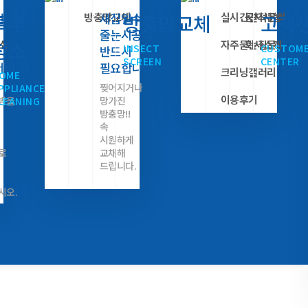
방충망교체
실시간견적문의
공지사항
건강을
특수
새집일수록
방충망교체
고객
010-6505-5421
줄눈시공이
청소
소
자주묻는질문
회사소개
INSECT
CUSTOM
반드시
SCREEN
CENTER
서비스!
필요합니다.
크리닝갤러리
OME
찢어지거나
PPLIANCE
이용후기
방을
망가진
LEANING
방충망!!
속
시원하게
로
교채해
드립니다.
시오.