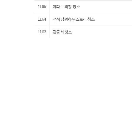
아파트 외창 청소
1165
석적 남광하우스토리 청소
1164
관공서 청소
1163
김천혁신 천년나무 청소
1162
도산휴먼시아 아파트 청소
1161
외벽 녹제거 작업
1160
한국 수자원공사 청소
1159
수자원공사 청소
1158
무인매장 유리창 청소
1157
처