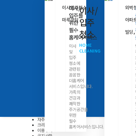
이사입주청소
외벽
이사/
이사/
입주를
입주
마루코팅
아파
위한
필수
청소
빌딩,
홈케어서비스
HOME
이사
CLEANING
및
입주
청소에
관련된
꼼꼼한
더홈케어
서비스입니다.
가족의
건강과
쾌적한
주거공간을
실시간 견적문의
위한
자주묻는 질문
필수
크리닝갤러리
홈케어서비스입니다.
이용후기
공지사항