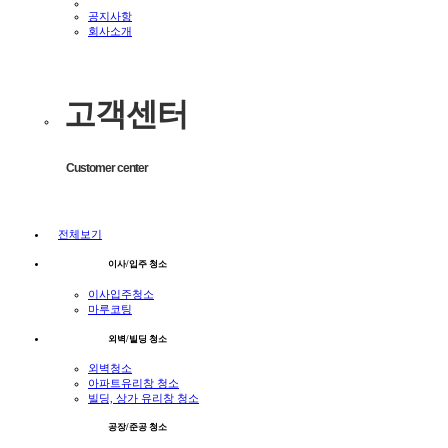
공지사항
회사소개
고객센터
Customer center
전체보기
이사/입주 청소
이사입주청소
마루코팅
외벽/빌딩 청소
외벽청소
아파트유리창 청소
빌딩, 상가 유리창 청소
공장/준공 청소