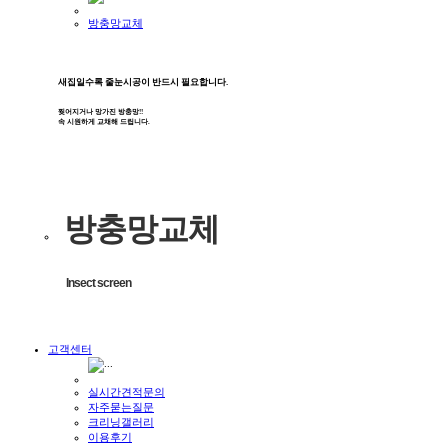
방충망교체
새집일수록 줄눈시공이 반드시 필요합니다.
찢어지거나 망가진 방충망!!
속 시원하게 교채해 드립니다.
방충망교체
Insect screen
고객센터
실시간견적문의
자주묻는질문
크리닝갤러리
이용후기