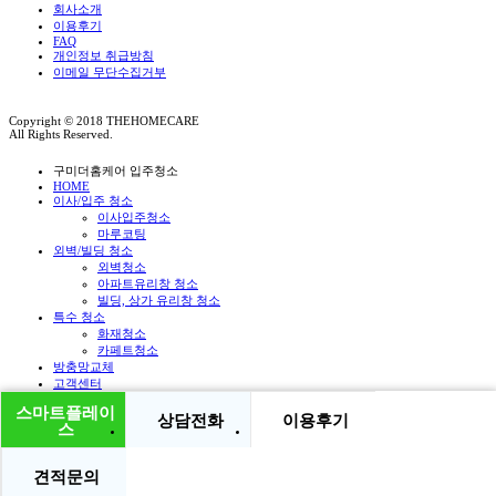
회사소개
이용후기
FAQ
개인정보 취급방침
이메일 무단수집거부
Copyright © 2018 THEHOMECARE
All Rights Reserved.
구미더홈케어 입주청소
HOME
이사/입주 청소
이사입주청소
마루코팅
외벽/빌딩 청소
외벽청소
아파트유리창 청소
빌딩, 상가 유리창 청소
특수 청소
화재청소
카페트청소
방충망교체
고객센터
실시간견적문의
스마트플레이
자주묻는질문
상담전화
이용후기
스
크리닝갤러리
이용후기
공지사항
견적문의
회사소개