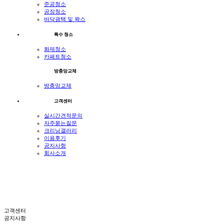
준공청소
공장청소
바닥광택 및 왁스
특수 청소
화재청소
카페트청소
방충망교체
방충망교체
고객센터
실시간견적문의
자주묻는질문
크리닝갤러리
이용후기
공지사항
회사소개
고객센터
공지사항