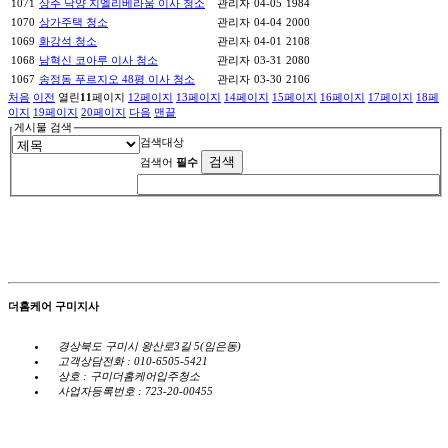
1071
상주 낙양 지엘리베라움 이사 청소
관리자
04-05
1984
1070
상가주택 청소
관리자
04-04
2000
1069
화강석 청소
관리자
04-01
2108
1068
남혁신 코아루 이사 청소
관리자
03-31
2080
1067
송정동 푸르지오 48평 이사 청소
관리자
03-30
2106
처음
이전
열린
11
페이지
12
페이지
13
페이지
14
페이지
15
페이지
16
페이지
17
페이지
18
페
이지
19
페이지
20
페이지
다음
맨끝
게시물 검색
검색대상
검색어
필수
더홈케어 구미지사
경상북도 구미시 왕산로3길 5(임은동)
고객상담전화 : 010-6505-5421
상호 : 구미더홈케어입주청소
사업자등록번호 : 723-20-00455