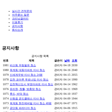
실시간 견적문의
자주묻는 질문
크리닝갤러리
이용후기
공지사항
회사소개
공지사항
공지사항 목록
번호
제목
글쓴이
날짜
조회
1081
비산동 우림필유 청소
관리자
04-18
2030
1080
옥계동 대동아파트 이사 청소
관리자
04-16
2040
1079
신세계우방 이사 청소 24평
관리자
04-15
2055
1078
김천 코아루 푸르나임 이사 청소
관리자
04-14
1990
1077
김천혁신도시 부영아파트 이사 청소
관리자
04-14
1962
1076
유리창, 창틀, 방충망 청소
관리자
04-11
1969
1075
후드, 바닥 청소
관리자
04-10
1937
1074
산동읍 곧드클래스 이사 청소
관리자
04-09
1944
1073
옥계동 현진에버빌 이사 청소 48평
관리자
04-07
1971
1072
공단동 파라디아 청소
관리자
04-06
1915