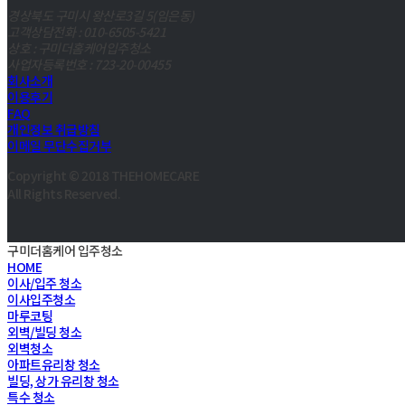
경상북도 구미시 왕산로3길 5(임은동)
고객상담전화 : 010-6505-5421
상호 : 구미더홈케어입주청소
사업자등록번호 : 723-20-00455
회사소개
이용후기
FAQ
개인정보 취급방침
이메일 무단수집거부
Copyright © 2018 THEHOMECARE
All Rights Reserved.
구미더홈케어 입주청소
HOME
이사/입주 청소
이사입주청소
마루코팅
외벽/빌딩 청소
외벽청소
아파트유리창 청소
빌딩, 상가 유리창 청소
특수 청소