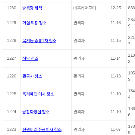
방충망 세척
더홈케어구미
1230
12-25
833
234
거실 외창 청소
관리자
1229
11-16
9
221
옥계동 중흥1차 청소
관리자
1228
11-15
7
218
식당 청소
관리자
1227
11-14
3
195
관공서 청소
관리자
1226
11-13
9
184
옥계에덴 이사 청소
관리자
1225
11-10
4
186
공장화장실 청소
관리자
1224
11-10
6
178
진평미래주공 이사 청소
관리자
1223
11-07
9