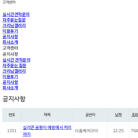
고객센터
실시간견적문의
자주묻는질문
크리닝갤러리
이용후기
공지사항
회사소개
고객센터
공지사항
실시간 견적문의
자주묻는 질문
크리닝갤러리
이용후기
공지사항
회사소개
공지사항
번호
제목
글쓴이
날짜
조
실리콘 곰팡이 예방에서 처리
더홈케어구미
1231
12-25
764
까지