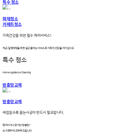
특수 청소
화재청소
카페트청소
가족건강을 위한 필수 케어서비스!
세균, 질병예방을 위한 살균 클리닝 서비스로 가족의 건강을 지키십시오.
특수 청소
Home Appliance Cleaning
방충망교체
방충망교체
새집일수록 줄눈시공이 반드시 필요합니다.
찢어지거나 망가진 방충망!!
속 시원하게 교채해 드립니다.