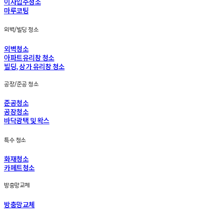
이사입주청소
마루코팅
외벽/빌딩 청소
외벽청소
아파트유리창 청소
빌딩, 상가 유리창 청소
공장/준공 청소
준공청소
공장청소
바닥광택 및 왁스
특수 청소
화재청소
카페트청소
방충망교체
방충망교체